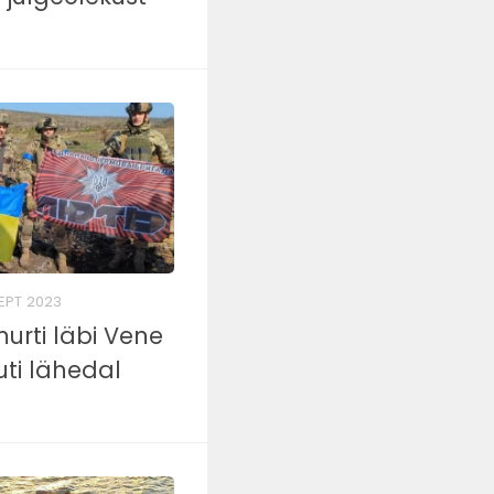
SEPT 2023
murti läbi Vene
uti lähedal