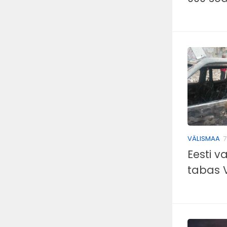
VÄLISMAA
7
Eesti v
tabas V