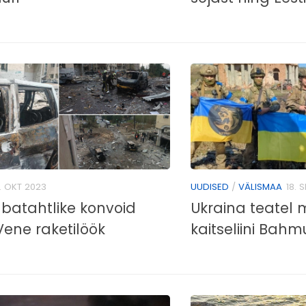
. OKT 2023
UUDISED
/
VÄLISMAA
18. 
abatahtlike konvoid
Ukraina teatel 
ene raketilöök
kaitseliini Bahm