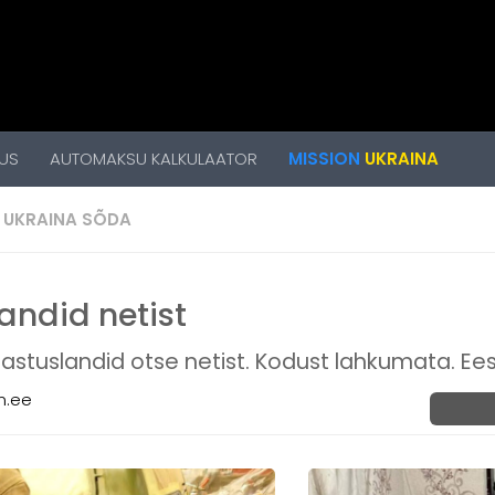
US
AUTOMAKSU KALKULAATOR
MISSION
UKRAINA
:
UKRAINA SÕDA
andid netist
lastuslandid otse netist. Kodust lahkumata. Ee
m.ee