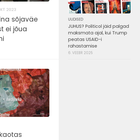
OKT 2023
ina sõjaväe
UUDISED
JUHUS? Politicol jäid palgad
 ei jõua
maksmata ajal, kui Trump
ni
peatas USAID-i
rahastamise
6. VEEBR 2025
kaotas