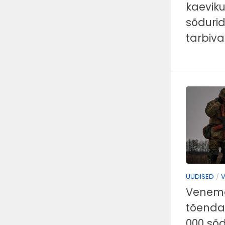
kaeviku
sõdurid
tarbiv
UUDISED
/
V
Venemaa
tõenda
000 sõd