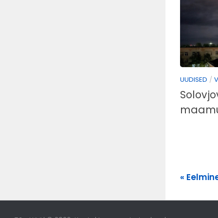
UUDISED
/
V
Solovjo
maamu
« Eelmin