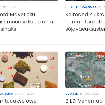
. OKT 2023
UUDISED
/
VÄLISMAA
21. 
Ford Mavericku
Kolmandik Ukra
st moodsaks Ukraina
humanitaarabist
sinaks
sõjaväeüksuste
ÄLISMAA
20. OKT 2023
UUDISED
16. OKT 2023
» tuuakse otse
BILD: Venemaa 