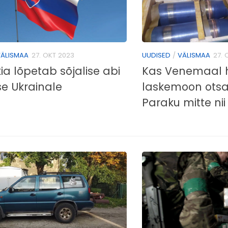
ÄLISMAA
27. OKT 2023
UUDISED
/
VÄLISMAA
27. 
ia lõpetab sõjalise abi
Kas Venemaal 
e Ukrainale
laskemoon ots
Paraku mitte nii