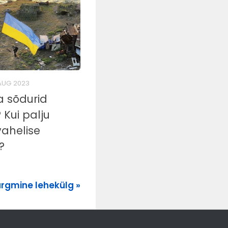
AUG 2023
a sõdurid
 Kui palju
vahelise
?
rgmine lehekülg »