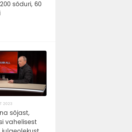
 200 sõduri, 60
i
KT 2023
ina sõjast,
si vahelisest
i julgeolekust