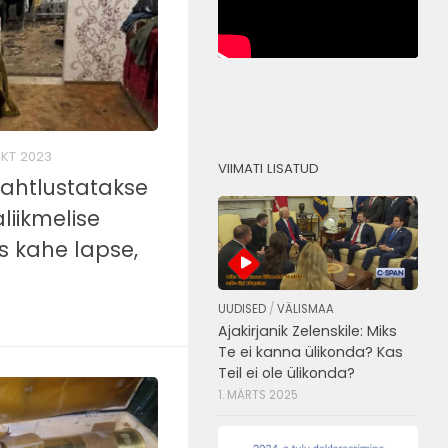
OKT 2023
VIIMATI LISATUD
kahtlustatakse
liikmelise
s kahe lapse,
UUDISED
/
VÄLISMAA
Ajakirjanik Zelenskile: Miks
Te ei kanna ülikonda? Kas
Teil ei ole ülikonda?
1. MÄRTS 2025