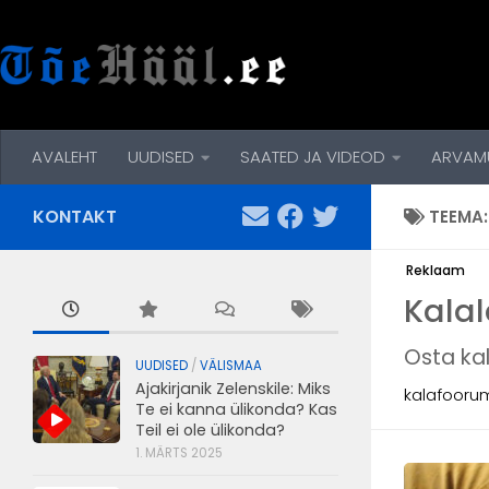
Skip to content
AVALEHT
UUDISED
SAATED JA VIDEOD
ARVAM
KONTAKT
TEEMA
Reklaam
Kalal
Osta ka
UUDISED
/
VÄLISMAA
Ajakirjanik Zelenskile: Miks
kalafooru
Te ei kanna ülikonda? Kas
Teil ei ole ülikonda?
1. MÄRTS 2025