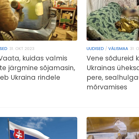
SED
31. OKT 2023
UUDISED
/
VÄLISMAA
31. 
Vaata, kuidas valmis
Vene sõdureid 
te järgmine sõjamasin,
Ukrainas üheksa
eb Ukraina rindele
pere, sealhulga
mõrvamises