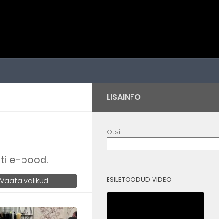
LISAINFO
Otsi
sti e-pood.
ESILETOODUD VIDEO
Vaata valikud