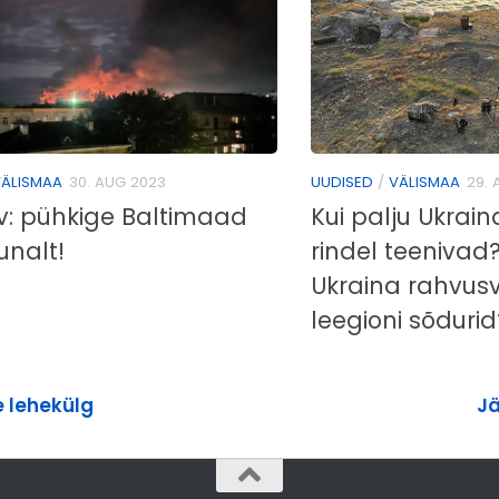
ÄLISMAA
30. AUG 2023
UUDISED
/
VÄLISMAA
29. 
v: pühkige Baltimaad
Kui palju Ukrain
nalt!
rindel teenivad?
Ukraina rahvus
leegioni sõdurid
e lehekülg
Jä