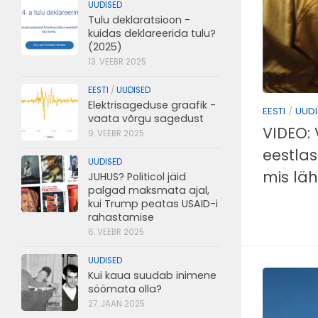
UUDISED
Tulu deklaratsioon -
kuidas deklareerida tulu?
(2025)
13. VEEBR 2025
EESTI
/
UUDISED
Elektrisageduse graafik -
EESTI
/
UUDI
vaata võrgu sagedust
VIDEO: 
9. VEEBR 2025
eestlas
UUDISED
mis läh
JUHUS? Politicol jäid
palgad maksmata ajal,
kui Trump peatas USAID-i
rahastamise
6. VEEBR 2025
UUDISED
Kui kaua suudab inimene
söömata olla?
27. JAAN 2025