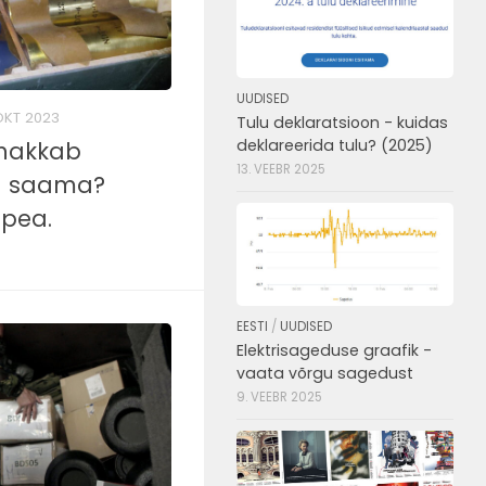
UUDISED
OKT 2023
Tulu deklaratsioon - kuidas
deklareerida tulu? (2025)
hakkab
13. VEEBR 2025
a saama?
 pea.
EESTI
/
UUDISED
Elektrisageduse graafik -
vaata võrgu sagedust
9. VEEBR 2025