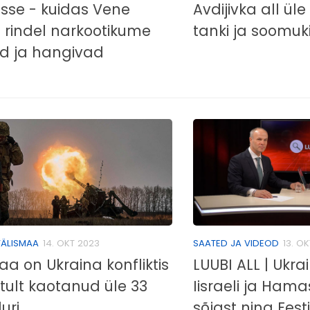
sse - kuidas Vene
Avdijivka all üle
 rindel narkootikume
tanki ja soomuk
ad ja hangivad
ÄLISMAA
14. OKT 2023
SAATED JA VIDEOD
13. O
 on Ukraina konfliktis
LUUBI ALL | Ukra
tult kaotanud üle 33
Iisraeli ja Hama
uri
sõjast ning Eest