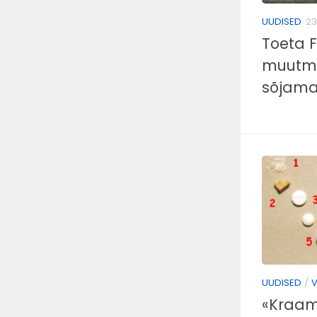
UUDISED
23
Toeta 
muutmi
sõjama
UUDISED
/
V
«Kraam