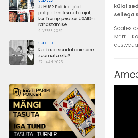
UUDISED
külalise
JUHUS? Politicol jäid
palgad maksmata ajal,
sellega 
kui Trump peatas USAID-i
rahastamise
Saates os
6. VEEBR 2025
Mart Kal
UUDISED
eestveda
Kui kaua suudab inimene
söömata olla?
27. JAAN 2025
Ameer