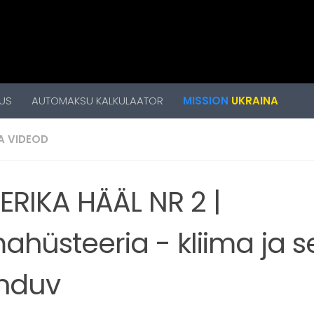
US
AUTOMAKSU KALKULAATOR
MISSION
UKRAINA
A VIDEOD
ERIKA HÄÄL NR 2 |
mahüsteeria - kliima ja s
nduv