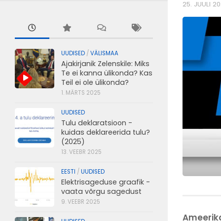
25. JUULI 2
UUDISED
/
VÄLISMAA
Ajakirjanik Zelenskile: Miks
Te ei kanna ülikonda? Kas
Teil ei ole ülikonda?
1. MÄRTS 2025
UUDISED
Tulu deklaratsioon -
kuidas deklareerida tulu?
(2025)
13. VEEBR 2025
EESTI
/
UUDISED
Elektrisageduse graafik -
vaata võrgu sagedust
9. VEEBR 2025
Ameerik