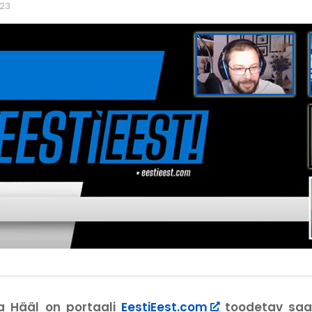
023
a Hääl on portaali
EestiEest.com
toodetav saa