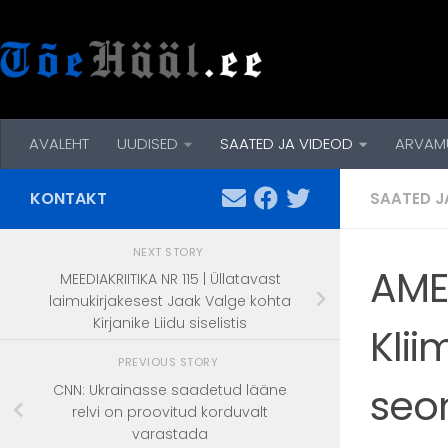
Skip to content
AVALEHT
UUDISED
SAATED JA VIDEOD
ARVAM
KONTAKT
SAATED J
NEXT STORY
AME
MEEDIAKRIITIKA NR 115 | Üllatavast
laimukirjakesest Jaak Valge kohta
Kirjanike Liidu siselistis
Klii
PREVIOUS STORY
seo
CNN: Ukrainasse saadetud lääne
relvi on proovitud korduvalt
varastada