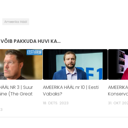
Ameerika Hääl
 VÕIB PAKKUDA HUVI KA...
ÄÄL NR 3 | Suur
AMEERIKA HÄÄL nr 10 | Eesti
AMEERIKA 
ine (The Great
Vabaks?
Konservat
18. DETS. 2023
31. OKT 20
23