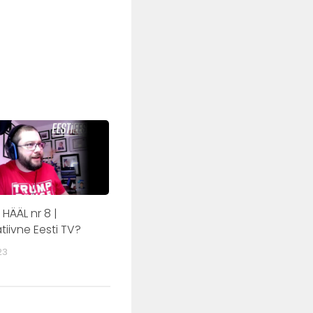
HÄÄL nr 8 |
iivne Eesti TV?
23