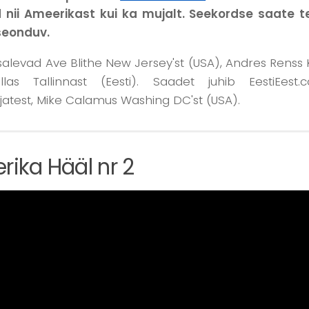
d nii Ameerikast kui ka mujalt. Seekordse saate 
seonduv.
alevad Ave Blithe New Jersey'st (USA), Andres Renss Ka
las Tallinnast (Eesti). Saadet juhib EestiEest
jatest, Mike Calamus Washing DC'st (USA).
ika Hääl nr 2