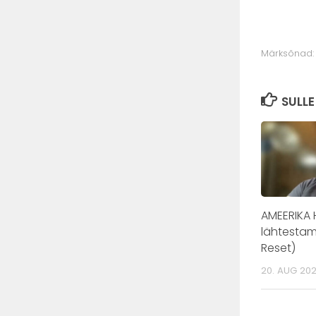
Märksõnad:
SULLE
AMEERIKA H
lähtestam
Reset)
20. AUG 20