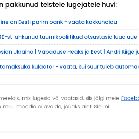
 pakkunud teistele lugejatele huvi:
lline on Eesti parim pank - vaata kokkuhoidu
RE-st lahkunud tuumikpoliitikud otsustasid luua uue
ssion Ukraina | Vabaduse Heaks ja Eest | Andri Kiige j
tomaksukalkulaator - vaata, kui suur tuleb automa
 meeldis, mis lugesid või vaatasid, siis jälgi meie
Facebo
a muu meedia ei avalda, jõuaks alati Sinuni.