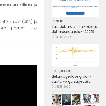
teema on kliima ja
liforniast (USA) ja
UUDISED
Tulu deklaratsioon - kuidas
.com portaali üks
deklareerida tulu? (2025)
13. VEEBR 2025
EESTI
/
UUDISED
Elektrisageduse graafik -
vaata võrgu sagedust
9. VEEBR 2025