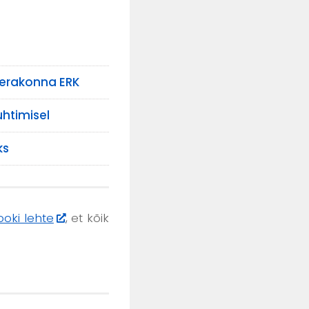
 erakonna ERK
uhtimisel
ks
oki lehte
, et kõik