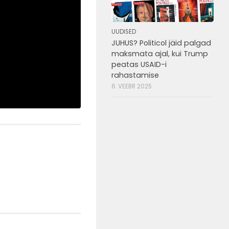
UUDISED
JUHUS? Politicol jäid palgad
maksmata ajal, kui Trump
peatas USAID-i
rahastamise
6. VEEBR 2025