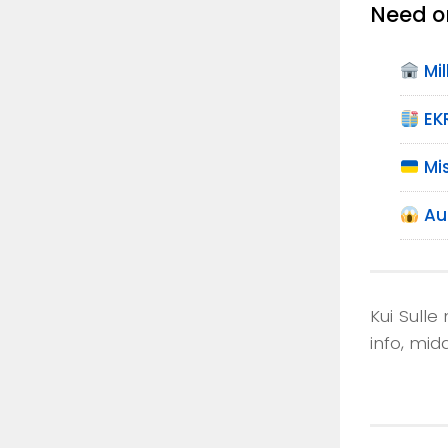
Need on
Mi
EK
Mi
Au
Kui Sulle
info, mid