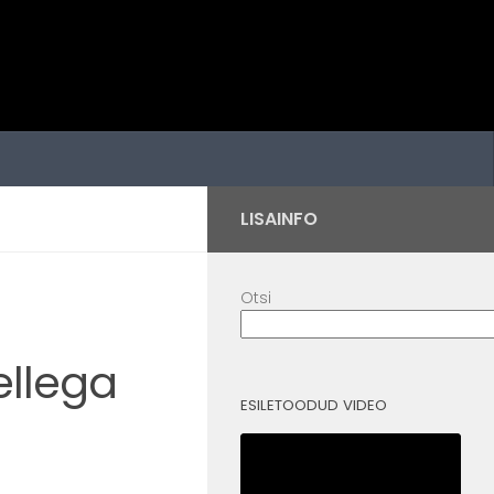
LISAINFO
Otsi
ellega
ESILETOODUD VIDEO