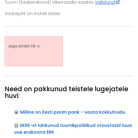
Toom (Keskerakond) Vikerraadio saates
Välistund
.
Saatejuht on Indrek Kiisler.
Jaga artiklit FB-s:
Need on pakkunud teistele lugejatele
huvi:
Milline on Eesti parim pank - vaata kokkuhoidu
EKRE-st lahkunud tuumikpoliitikud otsustasid luua
uue erakonna ERK