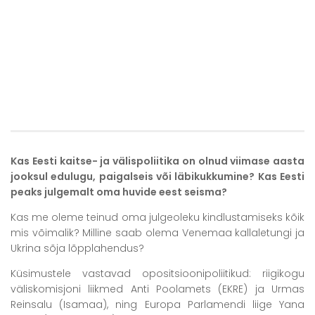
Kas Eesti kaitse- ja välispoliitika on olnud viimase aasta
jooksul edulugu, paigalseis või läbikukkumine? Kas Eesti
peaks julgemalt oma huvide eest seisma?
Kas me oleme teinud oma julgeoleku kindlustamiseks kõik
mis võimalik? Milline saab olema Venemaa kallaletungi ja
Ukrina sõja lõpplahendus?
Küsimustele vastavad opositsioonipoliitikud: riigikogu
väliskomisjoni liikmed Anti Poolamets (EKRE) ja Urmas
Reinsalu (Isamaa), ning Europa Parlamendi liige Yana