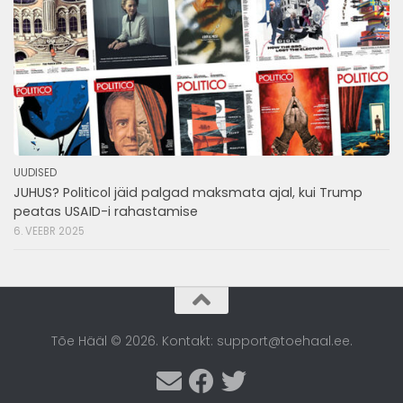
UUDISED
JUHUS? Politicol jäid palgad maksmata ajal, kui Trump
peatas USAID-i rahastamise
6. VEEBR 2025
Tõe Hääl © 2026. Kontakt: support@toehaal.ee.