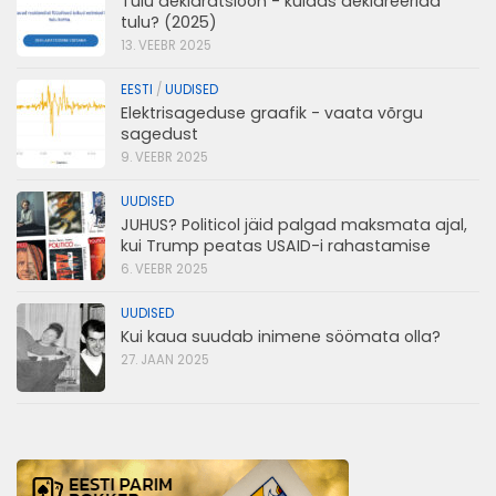
Tulu deklaratsioon - kuidas deklareerida
tulu? (2025)
13. VEEBR 2025
EESTI
/
UUDISED
Elektrisageduse graafik - vaata võrgu
sagedust
9. VEEBR 2025
UUDISED
JUHUS? Politicol jäid palgad maksmata ajal,
kui Trump peatas USAID-i rahastamise
6. VEEBR 2025
UUDISED
Kui kaua suudab inimene söömata olla?
27. JAAN 2025