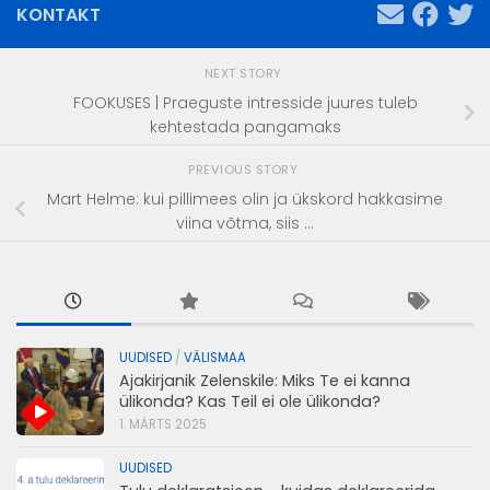
KONTAKT
NEXT STORY
FOOKUSES | Praeguste intresside juures tuleb
kehtestada pangamaks
PREVIOUS STORY
Mart Helme: kui pillimees olin ja ükskord hakkasime
viina võtma, siis ...
UUDISED
/
VÄLISMAA
Ajakirjanik Zelenskile: Miks Te ei kanna
ülikonda? Kas Teil ei ole ülikonda?
1. MÄRTS 2025
UUDISED