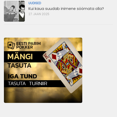
UUDISED
Kui kaua suudab inimene söömata olla?
27. JAAN 2025