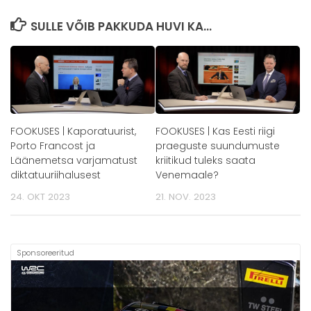
SULLE VÕIB PAKKUDA HUVI KA...
FOOKUSES | Kaporatuurist,
FOOKUSES | Kas Eesti riigi
Porto Francost ja
praeguste suundumuste
Läänemetsa varjamatust
kriitikud tuleks saata
diktatuuriihalusest
Venemaale?
24. OKT 2023
21. NOV. 2023
Sponsoreeritud