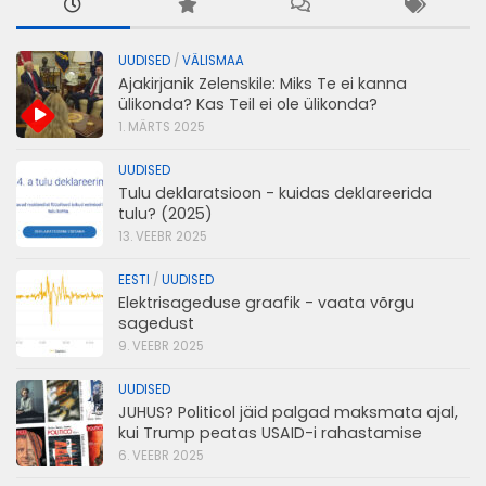
UUDISED
/
VÄLISMAA
Ajakirjanik Zelenskile: Miks Te ei kanna
ülikonda? Kas Teil ei ole ülikonda?
1. MÄRTS 2025
UUDISED
Tulu deklaratsioon - kuidas deklareerida
tulu? (2025)
13. VEEBR 2025
EESTI
/
UUDISED
Elektrisageduse graafik - vaata võrgu
sagedust
9. VEEBR 2025
UUDISED
JUHUS? Politicol jäid palgad maksmata ajal,
kui Trump peatas USAID-i rahastamise
6. VEEBR 2025