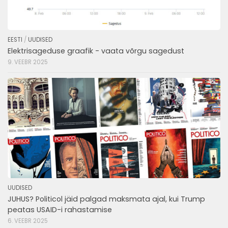
EESTI
/
UUDISED
Elektrisageduse graafik - vaata võrgu sagedust
9. VEEBR 2025
UUDISED
JUHUS? Politicol jäid palgad maksmata ajal, kui Trump
peatas USAID-i rahastamise
6. VEEBR 2025