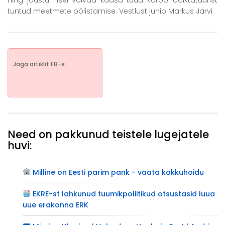
ning jõustumisel võivad kaasa tuua koroonadiktatuurist
tuntud meetmete põlistamise. Vestlust juhib Markus Järvi.
Jaga artiklit FB-s:
Need on pakkunud teistele lugejatele
huvi:
Milline on Eesti parim pank - vaata kokkuhoidu
EKRE-st lahkunud tuumikpoliitikud otsustasid luua
uue erakonna ERK