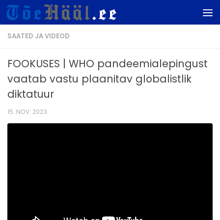
Skip to content
SAATED JA VIDEOD
FOOKUSES | WHO pandeemialepingust
vaatab vastu plaanitav globalistlik
diktatuur
15. NOV. 2023