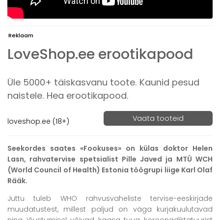
Reklaam
LoveShop.ee erootikapood
Üle 5000+ täiskasvanu toote. Kaunid pesud
naistele. Hea erootikapood.
Vaata tooteid
loveshop.ee (18+)
Seekordes saates «Fookuses» on külas doktor Helen
Lasn, rahvatervise spetsialist Pille Javed ja MTÜ WCH
(World Council of Health) Estonia töögrupi liige Karl Olaf
Rääk.
Juttu tuleb WHO rahvusvaheliste tervise-eeskirjade
muudatustest, millest paljud on väga kurjakuulutavad