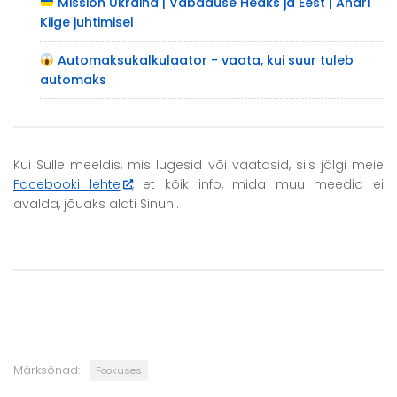
Mission Ukraina | Vabaduse Heaks ja Eest | Andri
Kiige juhtimisel
Automaksukalkulaator - vaata, kui suur tuleb
automaks
Kui Sulle meeldis, mis lugesid või vaatasid, siis jälgi meie
Facebooki lehte
, et kõik info, mida muu meedia ei
avalda, jõuaks alati Sinuni.
Märksõnad:
Fookuses