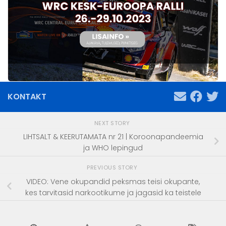
KONTAKT
NEXT STORY
LIHTSALT & KEERUTAMATA nr 21 | Koroonapandeemia
ja WHO lepingud
PREVIOUS STORY
VIDEO: Vene okupandid peksmas teisi okupante,
kes tarvitasid narkootikume ja jagasid ka teistele